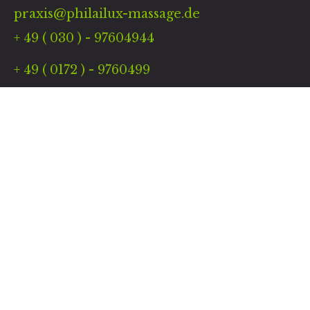
praxis@philailux-massage.de
+ 49 ( 030 ) - 97604944
+ 49 ( 0172 ) - 9760499
Links
Kontakt
Gästebuch
Termin
Warenkorb
Öffnungszeiten
Montag bis Freitag
09:00 – 19:00 Uhr