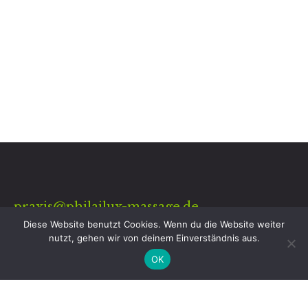
praxis@philailux-massage.de
Diese Website benutzt Cookies. Wenn du die Website weiter
+ 49 ( 030 ) - 97604944
nutzt, gehen wir von deinem Einverständnis aus.
OK
+ 49 ( 0172 ) - 9760499