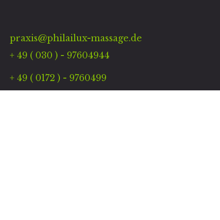
praxis@philailux-massage.de
+ 49 ( 030 ) - 97604944
+ 49 ( 0172 ) - 9760499
Links
Kontakt
Gästebuch
Termin
Warenkorb
Öffnungszeiten