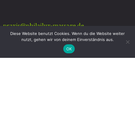
praxis@philailux-massage.de
Diese Website benutzt Cookies. Wenn du die Website weiter
+ 49 ( 030 ) - 97604944
nutzt, gehen wir von deinem Einverständnis aus.
OK
+ 49 ( 0172 ) - 9760499
Links
Kontakt
Gästebuch
Termin
Warenkorb
Öffnungszeiten